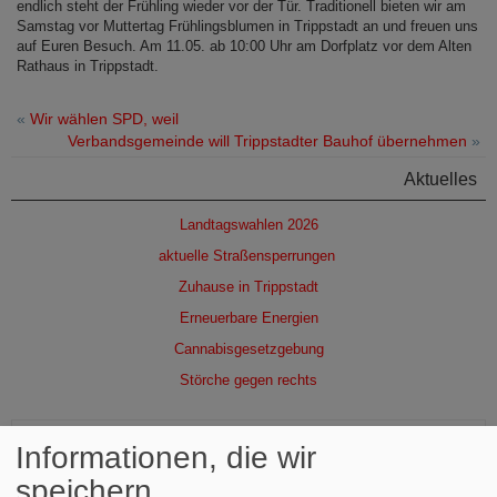
endlich steht der Frühling wieder vor der Tür. Traditionell bieten wir am
Samstag vor Muttertag Frühlingsblumen in Trippstadt an und freuen uns
auf Euren Besuch. Am 11.05. ab 10:00 Uhr am Dorfplatz vor dem Alten
Rathaus in Trippstadt.
«
Wir wählen SPD, weil
Verbandsgemeinde will Trippstadter Bauhof übernehmen
»
Aktuelles
Landtagswahlen 2026
aktuelle Straßensperrungen
Zuhause in Trippstadt
Erneuerbare Energien
Cannabisgesetzgebung
Störche gegen rechts
Service
Informationen, die wir
speichern