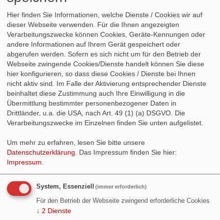
Jetzt und hier Mitglied werden
Hier finden Sie Informationen, welche Dienste / Cookies wir auf
dieser Webseite verwenden. Für die Ihnen angezeigten
Verarbeitungszwecke können Cookies, Geräte-Kennungen oder
ständige Links
andere Informationen auf Ihrem Gerät gespeichert oder
abgerufen werden. Sofern es sich nicht um für den Betrieb der
Webseite zwingende Cookies/Dienste handelt können Sie diese
hier konfigurieren, so dass diese Cookies / Dienste bei Ihnen
Angelika Glöckner - Unsere Bundestagsabgeordnete
nicht aktiv sind. Im Falle der Aktivierung entsprechender Dienste
rlp.de: Startseite . Internetportal des Landes Rheinland-Pfalz
beinhaltet diese Zustimmung auch Ihre Einwilligung in die
Übermittlung bestimmter personenbezogener Daten in
Demokratie ist keine Selbstverständlichkeit
Drittländer, u.a. die USA, nach Art. 49 (1) (a) DSGVO. Die
Verarbeitungszwecke im Einzelnen finden Sie unten aufgelistet.
Um mehr zu erfahren, lesen Sie bitte unsere
Datenschutzerklärung
. Das Impressum finden Sie hier:
Impressum
.
Wer ist Online
System, Essenziell
(immer erforderlich)
Jetzt sind 1 User online
Für den Betrieb der Webseite zwingend erforderliche Cookies
↓
2
Dienste
© 2016 - 2026 Version: 3.9
WebSozis
WebsoziCMS
Inhalt